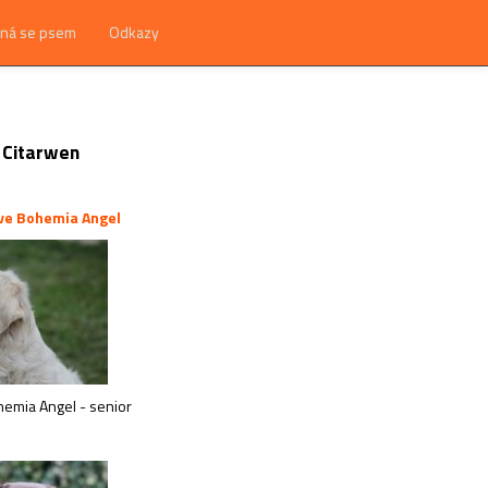
ná se psem
Odkazy
y Citarwen
ve Bohemia Angel
hemia Angel - senior