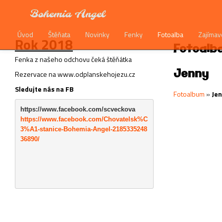
Bohemia Angel
Úvod
Štěňata
Novinky
Fenky
Fotoalba
Zajímav
Rok 2018
Fotoalb
Fenka z našeho odchovu čeká štěňátka
Jenny
Rezervace na www.odplanskehojezu.cz
Sledujte nás na FB
Fotoalbum
»
Je
https://www.facebook.com/scveckova
https://www.facebook.com/Chovatelsk%C
3%A1-stanice-Bohemia-Angel-2185335248