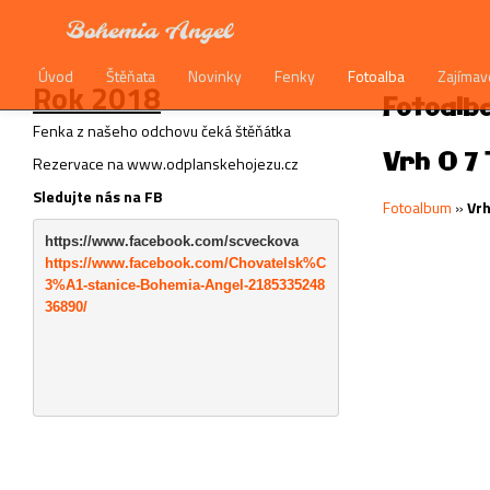
Bohemia Angel
Úvod
Štěňata
Novinky
Fenky
Fotoalba
Zajímav
Rok 2018
Fotoalb
Fenka z našeho odchovu čeká štěňátka
Vrh O 7
Rezervace na www.odplanskehojezu.cz
Sledujte nás na FB
Fotoalbum
»
Vrh
https://www.facebook.com/scveckova
https://www.facebook.com/Chovatelsk%C
3%A1-stanice-Bohemia-Angel-2185335248