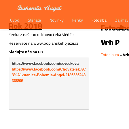
Bohemia Angel
Úvod
Štěňata
Novinky
Fenky
Fotoalba
Zajímav
Rok 2018
Fotoalb
Fenka z našeho odchovu čeká štěňátka
Vrh P
Rezervace na www.odplanskehojezu.cz
Sledujte nás na FB
Fotoalbum
»
Vrh
https://www.facebook.com/scveckova
https://www.facebook.com/Chovatelsk%C
3%A1-stanice-Bohemia-Angel-2185335248