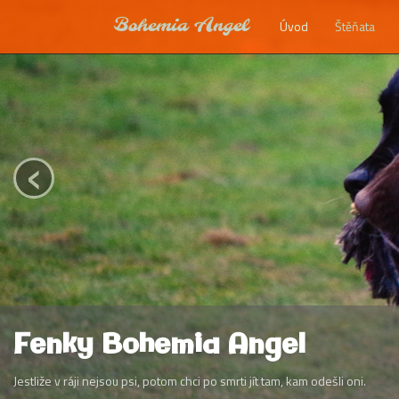
Bohemia Angel
Úvod
Štěňata
‹
Fenky Bohemia Angel
Jestliže v ráji nejsou psi, potom chci po smrti jít tam, kam odešli oni.