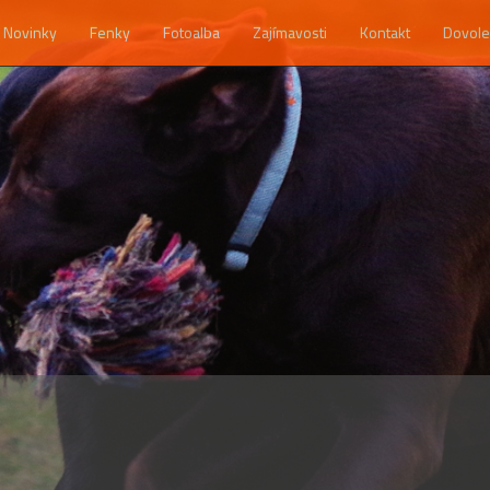
Novinky
Fenky
Fotoalba
Zajímavosti
Kontakt
Dovole