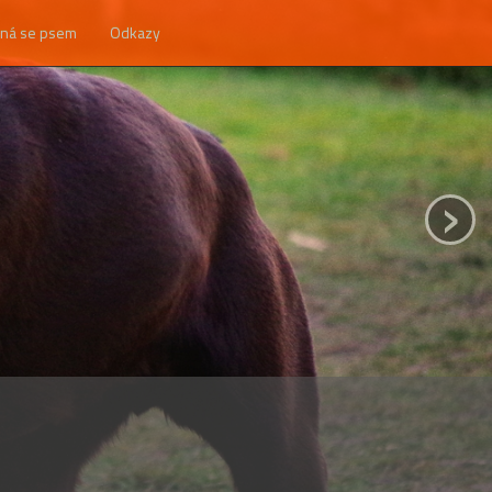
ná se psem
Odkazy
›