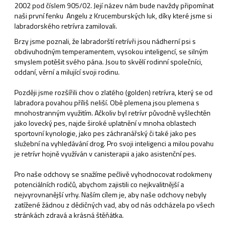
2002 pod číslem 905/02. Její název nám bude navždy připomínat
naši první fenku Angelu z Krucemburských luk, díky které jsme si
labradorského retrívra zamilovali.
Brzy jsme poznali, že labradorští retrívři jsou nádherní psi s
obdivuhodným temperamentem, vysokou inteligencí, se silným
smyslem potěšit svého pána. Jsou to skvělí rodinní společníci,
oddaní, věrní a milující svoji rodinu.
Později jsme rozšířili chov o zlatého (golden) retrívra, který se od
labradora povahou příliš neliší. Obě plemena jsou plemena s
mnohostranným využitím. Ačkoliv byl retrívr původně vyšlechtěn
jako lovecký pes, najde široké uplatnění v mnoha oblastech
sportovní kynologie, jako pes záchranářský či také jako pes
služební na vyhledávání drog. Pro svoji inteligenci a milou povahu
je retrívr hojně využíván v canisterapii a jako asistenční pes.
Pro naše odchovy se snažíme pečlivě vyhodnocovat rodokmeny
potenciálních rodičů, abychom zajistili co nejkvalitnější a
nejvyrovnanější vrhy. Naším cílem je, aby naše odchovy nebyly
zatížené žádnou z dědičných vad, aby od nás odcházela po všech
stránkách zdravá a krásná štěňátka.