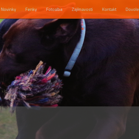
Novinky
Fenky
Fotoalba
Zajímavosti
Kontakt
Dovole