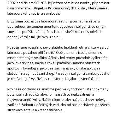
2002 pod číslem 905/02. Její název nám bude navždy připomínat
naši první fenku Angelu z Krucemburských luk, díky které jsme si
labradorského retrívra zamilovali.
Brzy jsme poznali, že labradorští retrívři jsou nádherní psi s
obdivuhodným temperamentem, vysokou inteligencí, se silným
smyslem potěšit svého pána. Jsou to skvělí rodinní společníci,
oddaní, věrní a milující svoji rodinu.
Později jsme rozšířili chov o zlatého (golden) retrívra, který se od
labradora povahou příliš neliší. Obě plemena jsou plemena s
mnohostranným využitím. Ačkoliv byl retrívr původně vyšlechtěn
jako lovecký pes, najde široké uplatnění v mnoha oblastech
sportovní kynologie, jako pes záchranářský či také jako pes
služební na vyhledávání drog. Pro svoji inteligenci a milou povahu
je retrívr hojně využíván v canisterapii a jako asistenční pes.
Pro naše odchovy se snažíme pečlivě vyhodnocovat rodokmeny
potenciálních rodičů, abychom zajistili co nejkvalitnější a
nejvyrovnanější vrhy. Naším cílem je, aby naše odchovy nebyly
zatížené žádnou z dědičných vad, aby od nás odcházela po všech
stránkách zdravá a krásná štěňátka.