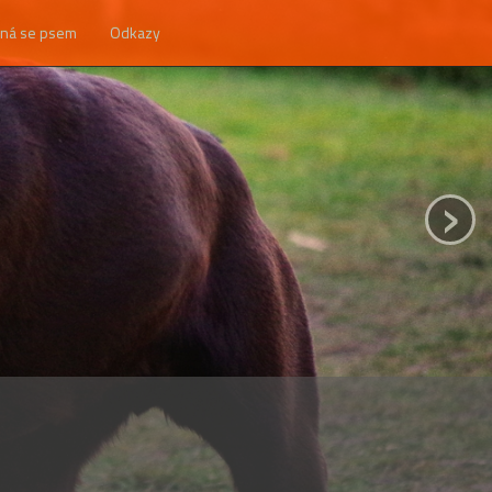
ná se psem
Odkazy
›