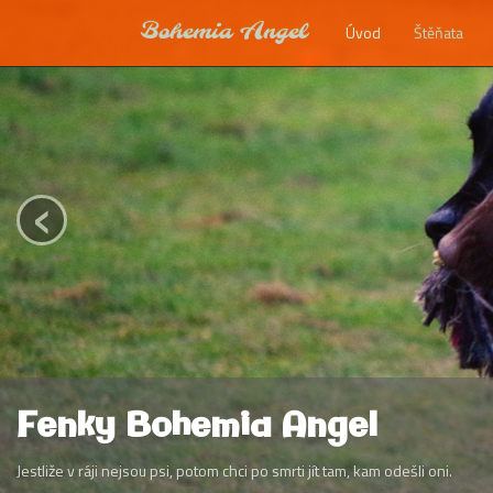
Bohemia Angel
Úvod
Štěňata
‹
Fenky Bohemia Angel
Jestliže v ráji nejsou psi, potom chci po smrti jít tam, kam odešli oni.