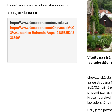
Rezervace na www.odplanskehojezu.cz
Sledujte nás na FB
https://www.facebook.com/scveckova
https://www.facebook.com/Chovatelsk%C
3%A1-stanice-Bohemia-Angel-2185335248
Vítejte na strá
labradorských r
Chovatelská sta
zaregistrována 
905/02. Její ná
připomínat naši
Krucemburských l
labradorského re
Brzy jsme poznali