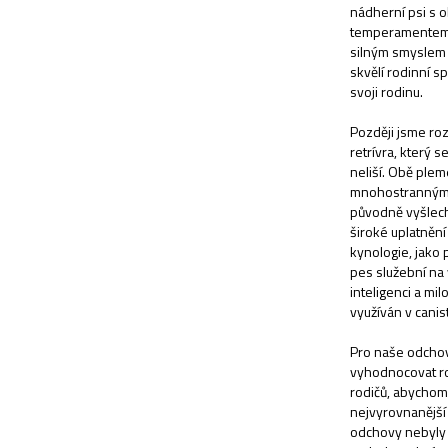
nádherní psi s
temperamentem, 
silným smyslem 
skvělí rodinní sp
svoji rodinu.
Později jsme roz
retrívra, který 
neliší. Obě ple
mnohostranným vy
původně vyšlech
široké uplatněn
kynologie, jako 
pes služební na 
inteligenci a mil
využíván v canist
Pro naše odchov
vyhodnocovat r
rodičů, abychom z
nejvyrovnanější 
odchovy nebyly 