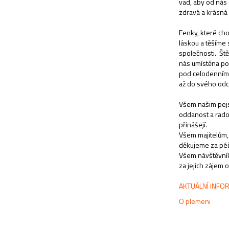
vad, aby od nás
zdravá a krásná 
Fenky, které ch
láskou a těšíme 
společnosti. Ště
nás umístěna po
pod celodenním
až do svého od
Všem našim pejs
oddanost a rado
přinášejí.
Všem majitelům, 
děkujeme za péči
Všem návštěvní
za jejich zájem 
AKTUÁLNÍ INFOR
O plemeni