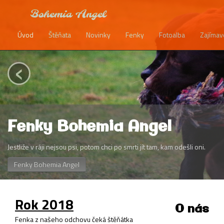
Bohemia Angel
Úvod
Štěňata
Novinky
Fenky
Fotoalba
Zajímav
‹
Fenky Bohemia Angel
Jestliže v ráji nejsou psi, potom chci po smrti jít tam, kam odešli oni.
Fenky Bohemia Angel
Rok 2018
O nás
Fenka z našeho odchovu čeká štěňátka